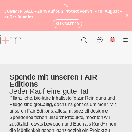
SUMMER SALE – 20 % auf
Sun Protect
vom 1. – 10. August –
×
außer Bundles:
SUNSAFE20
Zum
Hauptinhalt
0
Konto
Warenko
Me
Spende mit unseren FAIR
Editions
Jeder Kauf eine gute Tat
Pflanzliche, bio-faire Inhaltsstoffe zur Reinigung und
Pflege sind großartig, doch uns geht es um mehr. Mit
unseren Fair Editions, allesamt speziell designte
Spendeneditionen unserer Produkte, möchten wir
zusätzlich etwas bewegen und Euch als Kund*innen
die Möglichkeit geben, ganz gezielt ein Projekt zu